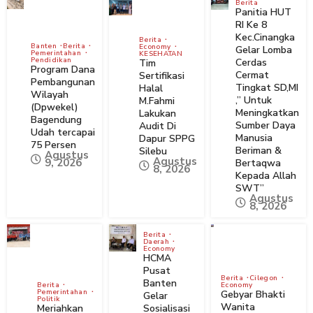
Berita
Panitia HUT
RI Ke 8
Kec.Cinangka
Berita
Banten
Berita
Economy
Gelar Lomba
Pemerintahan
KESEHATAN
Pendidikan
Cerdas
Tim
Program Dana
Cermat
Sertifikasi
Pembangunan
Tingkat SD,MI
Halal
Wilayah
,” Untuk
M.Fahmi
(Dpwekel)
Meningkatkan
Lakukan
Bagendung
Sumber Daya
Audit Di
Udah tercapai
Manusia
Dapur SPPG
75 Persen
Beriman &
Silebu
Agustus
Agustus
9, 2026
Bertaqwa
8, 2026
Kepada Allah
SWT”
Agustus
8, 2026
Berita
Daerah
Economy
HCMA
Pusat
Berita
Cilegon
Banten
Berita
Economy
Pemerintahan
Gebyar Bhakti
Gelar
Politik
Wanita
Meriahkan
Sosialisasi