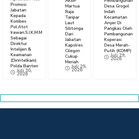
AKBP
Pembangunan
Promosi
Martua
Desa Grogol
Jabatan
Raja
Indah
Kepada
Taripar
Kecamatan
Kombes
Laut
Anyer Di
Pol.Atot
Silitonga
Pangkas Oleh
Irawan,S.I.K,M.M
Dari
Pembangunan
Sebagai
Jabatan
Koperasi
Direktur
Kapolres
Desa Merah-
Intelijen &
Cilegon
Putih (KDMP)
Keamanan
Juli 29,
Cukup
2026
(Dirintelkam)
Meriah
Polda Banten
Juli 29,
2026
Juli 30,
2026