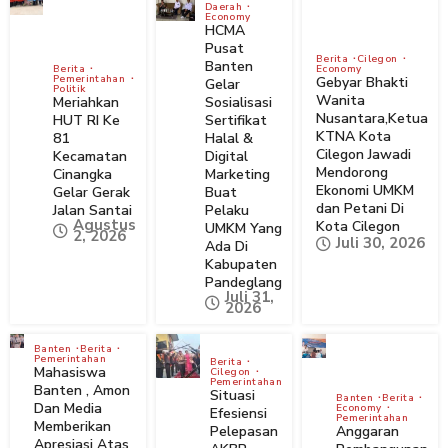
Daerah
Economy
HCMA
Pusat
Berita
Cilegon
Banten
Berita
Economy
Pemerintahan
Gebyar Bhakti
Gelar
Politik
Wanita
Meriahkan
Sosialisasi
Nusantara,Ketua
HUT RI Ke
Sertifikat
KTNA Kota
81
Halal &
Cilegon Jawadi
Kecamatan
Digital
Mendorong
Cinangka
Marketing
Ekonomi UMKM
Gelar Gerak
Buat
dan Petani Di
Jalan Santai
Pelaku
Agustus
Kota Cilegon
UMKM Yang
2, 2026
Juli 30, 2026
Ada Di
Kabupaten
Pandeglang
Juli 31,
2026
Banten
Berita
Pemerintahan
Berita
Mahasiswa
Cilegon
Pemerintahan
Banten , Amon
Situasi
Banten
Berita
Dan Media
Economy
Efesiensi
Pemerintahan
Memberikan
Pelepasan
Anggaran
Apresiasi Atas