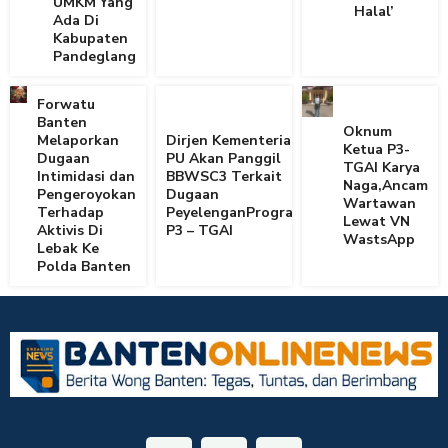
UMKM Yang
Halal’
Ada Di
Kabupaten
Pandeglang
Forwatu
Banten
Oknum
Melaporkan
Dirjen Kementerian
Ketua P3-
Dugaan
PU Akan Panggil
TGAI Karya
Intimidasi dan
BBWSC3 Terkait
Naga,Ancam
Pengeroyokan
Dugaan
Wartawan
Terhadap
PeyelenganProgram
Lewat VN
Aktivis Di
P3 – TGAI
WastsApp
Lebak Ke
Polda Banten